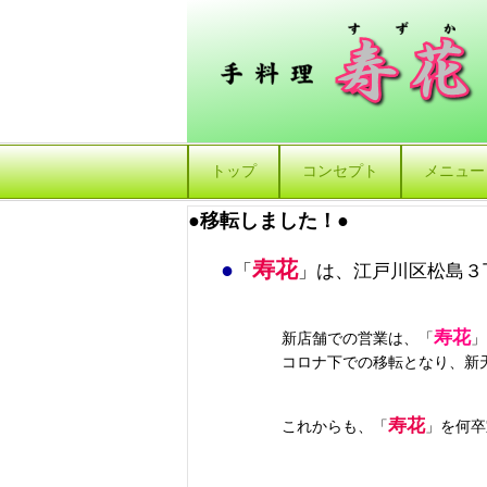
トップ
コンセプト
メニュー
●移転しました！●
寿花
●
「
」は、江戸川区松島３
寿花
新店舗での営業は、「
」
コロナ下での移転となり、新天地で
寿花
これからも、「
」を何卒