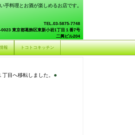
い手料理とお酒が楽しめるお店です。
TEL.03-5875-7748
4-0023 東京都葛飾区東新小岩1丁目１番7号
二興ビル204
情報
トコトコキッチン
●
１丁目へ移転しました。